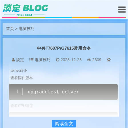
首页
>
电脑技巧
中兴F7607P/G7615常用命令
淡定
电脑技巧
2023-12-23
2309
telnet命令
查看固件版本
Copy
upgradetest getver
查看CPU温度
Copy
cat
 /proc/tempsensor
阅读全文