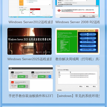
sendcmd 
1
 DB 
set
 TelnetCfg 
0
 Lan_En
sendcmd 
1
 DB 
set
 TelnetCfg 
0
 TS_UNam
sendcmd 
1
 DB 
set
 TelnetCfg 
0
 TSLan_
sendcmd 
1
 DB 
set
 TelnetCfg 
0
 TS_UPwd
Windows Server2012远程桌面服务配置和授权激活
Windows Server 2008 R2
sendcmd 
1
 DB 
set
 TelnetCfg 
0
 TSLan_
sendcmd 
1
 DB 
set
 TelnetCfg 
0
 Max_Co
sendcmd 
1
 DB 
set
 TelnetCfg 
0
 ExitTi
sendcmd 
1
 DB 
set
 TelnetCfg 
0
 InitSe
sendcmd 
1
 DB 
set
 TelnetCfg 
0
 CloseS
sendcmd 
1
 DB 
set
 TelnetCfg 
0
 Lan_En
Windows Server2025远程桌面服务配置和授权激活
教你解决局域网（打印机）共享问
sendcmd 
1
reboot
    重启之后会生效
—备份mtd0分区C
Copy
dd
if
=
/dev/mtd0 
of
=
手把手教你装油猴插件和123下载脚本！
【windows】常见的系统环境变量，
dd
if
=
/dev/mtd0 
of
=