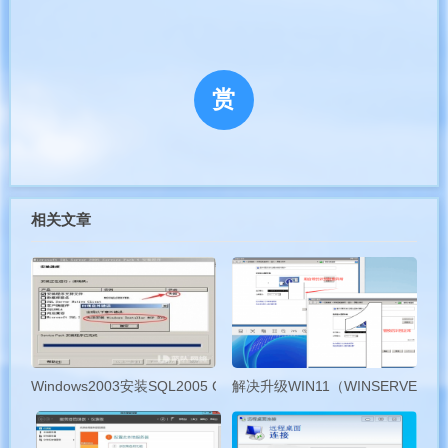
搞残rms:
Copy
1
、sendcmd 
1
2
、sendcmd 
1
 DB 
set
 MgtServer 
0
 URL 
赏
3
、sendcmd 
1
 DB 
set
 MgtServer 
0
 Tr06
4
、输入 sendcmd 
1
 DB save 
(
注意空格和大
—破解刷电信后打开任意网页自动跳转LOID注册页面—
相关文章
Copy
sendcmd 
1
 DB 
set
 PDTCTUSERINFO 
0
 St
sendcmd 
1
 DB 
set
 PDTCTUSERINFO 
0
 Re
sendcmd 
1
 DB save
Windows2003安装SQL2005 CD2闪退SQL2005 SP4补丁报错
解决升级WIN11（WINSERVE
—开永久telnet（密码Zte521）—
Copy
sendcmd 
1
 DB p TelnetCfg
