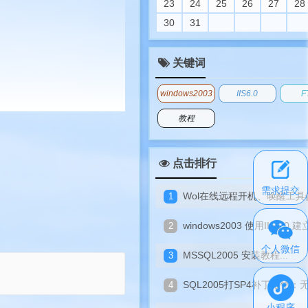
23
24
25
26
27
28
30
31
关键词
windows2003
IIS6.0
F
教程
点击排行
需求提交
Wol在线远程开机、唤醒工具使用说明.
windows2003 使用IIS6.0 建立FTP账号的方
个人微信
MSSQL2005 安装教程...
SQL2005打SP4补丁报错：无法安装Windows In
小程序