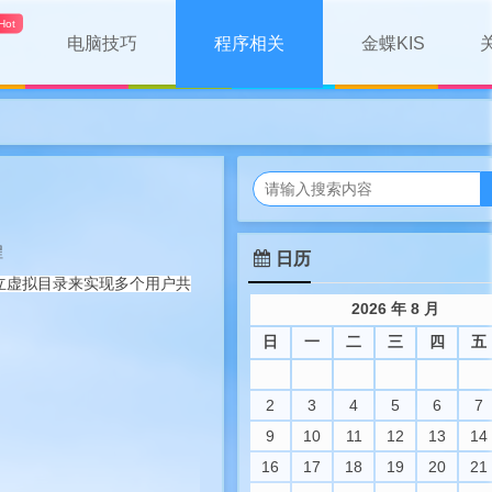
电脑技巧
程序相关
金蝶KIS
程
日历
建立虚拟目录来实现多个用户共
2026 年 8 月
日
一
二
三
四
五
2
3
4
5
6
7
9
10
11
12
13
14
16
17
18
19
20
21