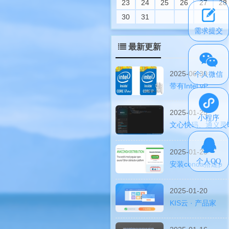
23
24
25
26
27
28
30
31
需求提交
最新更新
2025-06-30
个人微信
带有Intel vP
2025-01-25
小程序
文心快码、通义灵
2025-01-23
个人QQ
安装conda搭建p
2025-01-20
KIS云 · 产品家